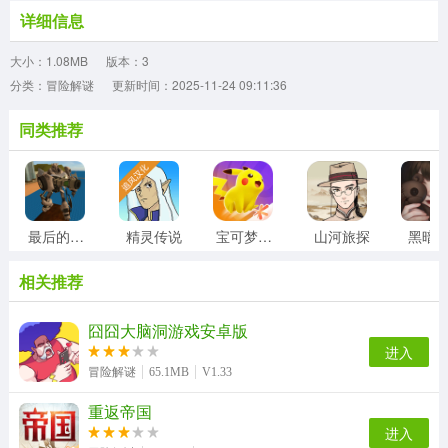
详细信息
大小：1.08MB
版本：3
分类：冒险解谜
更新时间：2025-11-24 09:11:36
同类推荐
最后的子弹
精灵传说
宝可梦大集结
山河旅探
黑暗
相关推荐
囧囧大脑洞游戏安卓版
进入
冒险解谜
65.1MB
V1.33
重返帝国
进入