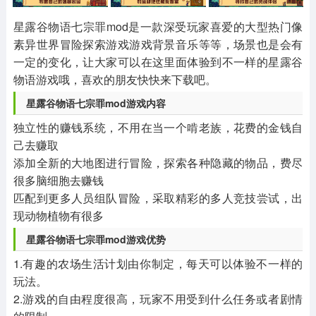
其他
游戏助手
MOD游戏
1654款应用
515款应用
1056款应用
星露谷物语七宗罪mod是一款深受玩家喜爱的大型热门像
素异世界冒险探索游戏游戏背景音乐等等，场景也是会有
一定的变化，让大家可以在这里面体验到不一样的星露谷
物语游戏哦，喜欢的朋友快快来下载吧。
星露谷物语七宗罪mod游戏内容
独立性的赚钱系统，不用在当一个啃老族，花费的金钱自
己去赚取
添加全新的大地图进行冒险，探索各种隐藏的物品，费尽
很多脑细胞去赚钱
匹配到更多人员组队冒险，采取精彩的多人竞技尝试，出
现动物植物有很多
星露谷物语七宗罪mod游戏优势
1.有趣的农场生活计划由你制定，每天可以体验不一样的
玩法。
2.游戏的自由程度很高，玩家不用受到什么任务或者剧情