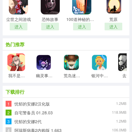
尘世之间游戏
恐怖故事
100道神秘的门游戏
荒原
进入
进入
进入
进入
热门推荐
我不是渣女2游戏
幽灵事务所
荒岛迷宫游戏
银河中的挤奶工游戏
去旅
下载排行
1
忧郁的安娜2汉化版
1.2MB
2
自宅警备员 01.28.03
118.9MB
3
忧郁的安娜2代
1.2MB
4
阿瑞斯病毒2内购版 1.663
106.0MB