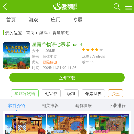
首页
游戏
应用
专题
游戏
应用
专题
首页
>
游戏
> 冒险解谜
您的位置：
角色扮演
射击枪战
策略塔防
3697款应用
星露谷物语七宗罪mod 3
1597款应用
1789款应用
大小：1.08MB
语言：简体中文
系统：Android
休闲益智
动作闯关
冒险解谜
类别：
冒险解谜
版本：3
时间：2025/11/24 09:11:36
13387款应用
2196款应用
3007款应用
立即下载
赛车竞速
卡牌对战
体育运动
星露谷物语
七宗罪
模组
像素世界
沙盒
1072款应用
418款应用
568款应用
星露谷物语游戏
软件介绍
相关推荐
猜你喜欢
下载排行
音乐舞蹈
模拟经营
传奇手游
269款应用
2716款应用
515款应用