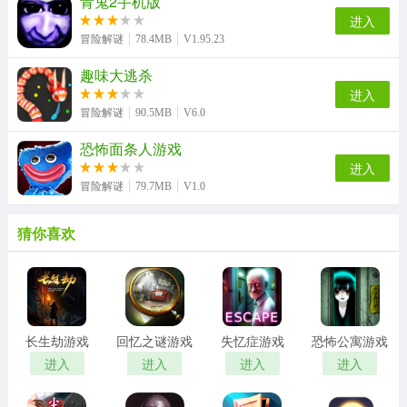
青鬼2手机版
进入
冒险解谜
78.4MB
V1.95.23
趣味大逃杀
进入
冒险解谜
90.5MB
V6.0
恐怖面条人游戏
进入
冒险解谜
79.7MB
V1.0
猜你喜欢
长生劫游戏
回忆之谜游戏
失忆症游戏
恐怖公寓游戏
进入
进入
进入
进入