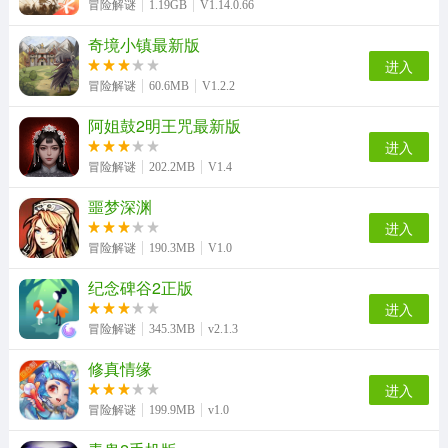
冒险解谜
1.19GB
V1.14.0.66
奇境小镇最新版
进入
冒险解谜
60.6MB
V1.2.2
阿姐鼓2明王咒最新版
进入
冒险解谜
202.2MB
V1.4
噩梦深渊
进入
冒险解谜
190.3MB
V1.0
纪念碑谷2正版
进入
冒险解谜
345.3MB
v2.1.3
修真情缘
进入
冒险解谜
199.9MB
v1.0