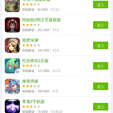
进入
冒险解谜
60.6MB
V1.2.2
阿姐鼓2明王咒最新版
进入
冒险解谜
202.2MB
V1.4
噩梦深渊
进入
冒险解谜
190.3MB
V1.0
纪念碑谷2正版
进入
冒险解谜
345.3MB
v2.1.3
修真情缘
进入
冒险解谜
199.9MB
v1.0
青鬼2手机版
进入
冒险解谜
78.4MB
V1.95.23