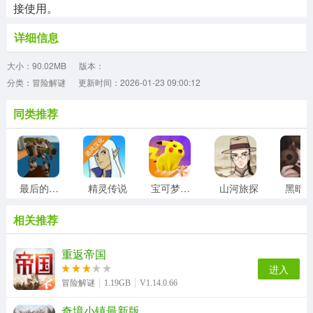
接使用。
详细信息
大小：90.02MB
版本：
分类：冒险解谜
更新时间：2026-01-23 09:00:12
同类推荐
最后的子弹
精灵传说
宝可梦大集结
山河旅探
黑暗
相关推荐
重返帝国
进入
冒险解谜
1.19GB
V1.14.0.66
奇境小镇最新版