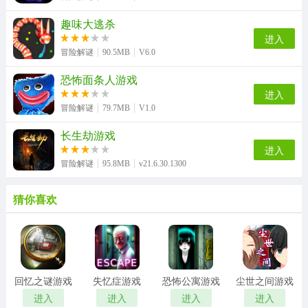
趣味大逃杀
进入
冒险解谜
90.5MB
V6.0
恐怖面条人游戏
进入
冒险解谜
79.7MB
V1.0
长生劫游戏
进入
冒险解谜
95.8MB
v21.6.30.1300
猜你喜欢
回忆之谜游戏
失忆症游戏
恐怖公寓游戏
尘世之间游戏
进入
进入
进入
进入