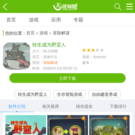
首页
游戏
应用
专题
游戏
应用
专题
首页
>
游戏
> 冒险解谜
您的位置：
角色扮演
射击枪战
策略塔防
3697款应用
转生成为野蛮人
1597款应用
1789款应用
大小：90.02MB
语言：简体中文
系统：Android
休闲益智
动作闯关
冒险解谜
类别：
冒险解谜
版本：
时间：2026/01/23 09:00:12
13387款应用
2196款应用
3007款应用
立即下载
赛车竞速
卡牌对战
体育运动
转生成为野蛮人
生存冒险游戏
自由建造养成
1072款应用
418款应用
568款应用
软件介绍
相关推荐
猜你喜欢
下载排行
音乐舞蹈
模拟经营
传奇手游
269款应用
2716款应用
515款应用