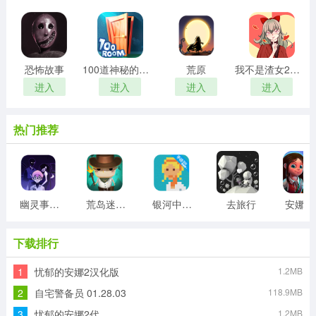
恐怖故事
100道神秘的门游戏
荒原
我不是渣女2游戏
进入
进入
进入
进入
热门推荐
幽灵事务所
荒岛迷宫游戏
银河中的挤奶工游戏
去旅行
安
下载排行
1
忧郁的安娜2汉化版
1.2MB
2
自宅警备员 01.28.03
118.9MB
3
忧郁的安娜2代
1.2MB