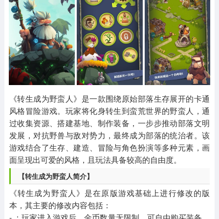
其他
游戏助手
MOD游戏
1654款应用
515款应用
1056款应用
《转生成为野蛮人》是一款围绕原始部落生存展开的卡通
风格冒险游戏。玩家将化身转生到蛮荒世界的野蛮人，通
过收集资源、搭建基地、制作装备，一步步推动部落文明
发展，对抗野兽与敌对势力，最终成为部落的统治者。该
游戏结合了生存、建造、冒险与角色扮演等多种元素，画
面呈现出可爱的风格，且玩法具备较高的自由度。
【转生成为野蛮人简介】
《转生成为野蛮人》是在原版游戏基础上进行修改的版
本，其主要的修改内容包括：
- ：玩家进入游戏后，金币数量无限制，可自由购买装备、