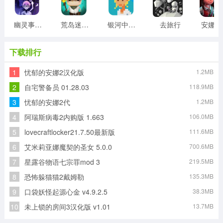
幽灵事务所
荒岛迷宫游戏
银河中的挤奶工游戏
去旅行
安
下载排行
1
忧郁的安娜2汉化版
1.2MB
2
自宅警备员 01.28.03
118.9MB
3
忧郁的安娜2代
1.2MB
4
阿瑞斯病毒2内购版 1.663
106.0MB
5
lovecraftlocker21.7.50最新版
111.6MB
6
艾米莉亚娜魔契的圣女 5.0.0
700.6MB
7
星露谷物语七宗罪mod 3
219.5MB
8
恐怖躲猫猫2戴姆勒
135.3MB
9
口袋妖怪起源心金 v4.9.2.5
38.3MB
10
未上锁的房间3汉化版 v1.01
13.7MB