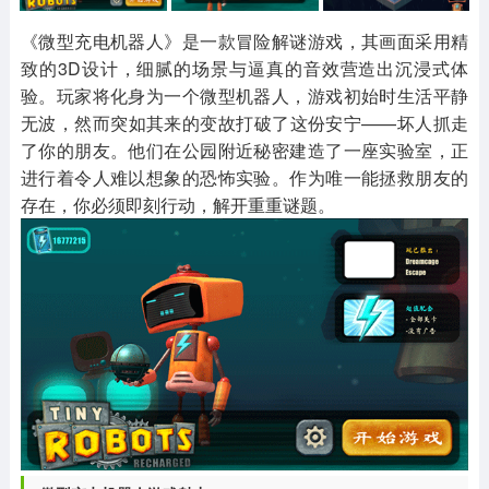
其他
游戏助手
MOD游戏
1654款应用
515款应用
1056款应用
《微型充电机器人》是一款冒险解谜游戏，其画面采用精
致的3D设计，细腻的场景与逼真的音效营造出沉浸式体
验。玩家将化身为一个微型机器人，游戏初始时生活平静
无波，然而突如其来的变故打破了这份安宁——坏人抓走
了你的朋友。他们在公园附近秘密建造了一座实验室，正
进行着令人难以想象的恐怖实验。作为唯一能拯救朋友的
存在，你必须即刻行动，解开重重谜题。