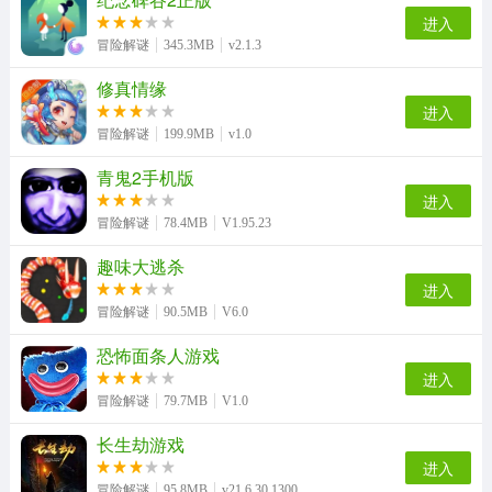
进入
冒险解谜
345.3MB
v2.1.3
修真情缘
进入
冒险解谜
199.9MB
v1.0
青鬼2手机版
进入
冒险解谜
78.4MB
V1.95.23
趣味大逃杀
进入
冒险解谜
90.5MB
V6.0
恐怖面条人游戏
进入
冒险解谜
79.7MB
V1.0
长生劫游戏
进入
冒险解谜
95.8MB
v21.6.30.1300