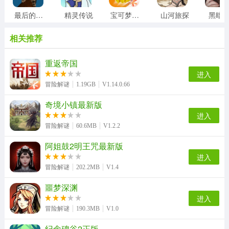
最后的子弹
精灵传说
宝可梦大集结
山河旅探
黑暗
相关推荐
重返帝国
进入
冒险解谜
1.19GB
V1.14.0.66
奇境小镇最新版
进入
冒险解谜
60.6MB
V1.2.2
阿姐鼓2明王咒最新版
进入
冒险解谜
202.2MB
V1.4
噩梦深渊
进入
冒险解谜
190.3MB
V1.0
纪念碑谷2正版