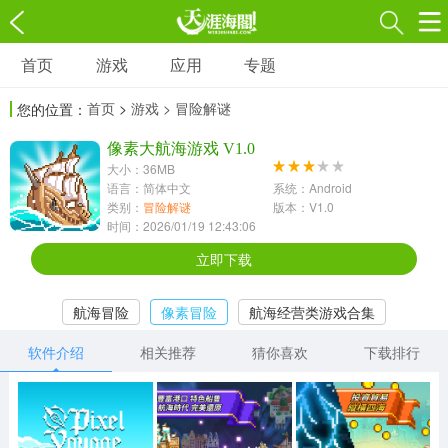
首页
游戏
应用
专题
游戏
应用
专题
首页
>
游戏
> 冒险解谜
您的位置：
角色扮演
射击枪战
策略塔防
3697款应用
像素大航海游戏 V1.0
1597款应用
1789款应用
大小：36MB
语言：简体中文
系统：Android
休闲益智
动作闯关
冒险解谜
类别：
冒险解谜
版本：V1.0
时间：2026/01/19 12:43:06
13387款应用
2196款应用
3007款应用
立即下载
赛车竞速
卡牌对战
体育运动
航海冒险
像素冒险
航海经营类游戏合集
1072款应用
418款应用
568款应用
软件介绍
相关推荐
猜你喜欢
下载排行
音乐舞蹈
模拟经营
传奇手游
269款应用
2716款应用
515款应用