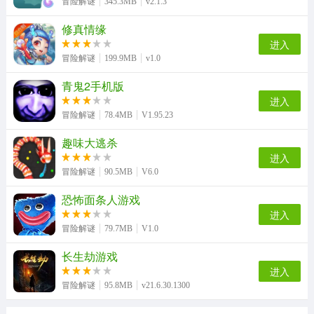
冒险解谜
345.3MB
v2.1.3
修真情缘
进入
冒险解谜
199.9MB
v1.0
青鬼2手机版
进入
冒险解谜
78.4MB
V1.95.23
趣味大逃杀
进入
冒险解谜
90.5MB
V6.0
恐怖面条人游戏
进入
冒险解谜
79.7MB
V1.0
长生劫游戏
进入
冒险解谜
95.8MB
v21.6.30.1300