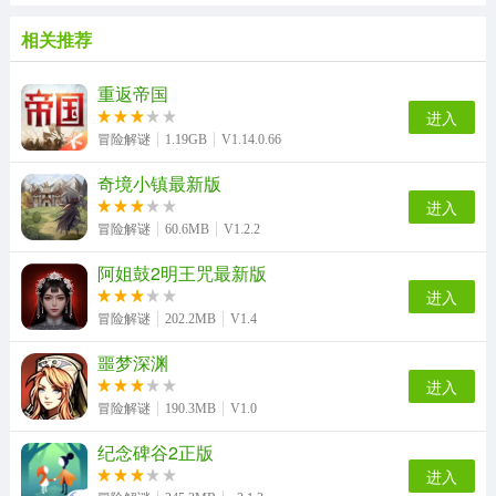
相关推荐
重返帝国
进入
冒险解谜
1.19GB
V1.14.0.66
奇境小镇最新版
进入
冒险解谜
60.6MB
V1.2.2
阿姐鼓2明王咒最新版
进入
冒险解谜
202.2MB
V1.4
噩梦深渊
进入
冒险解谜
190.3MB
V1.0
纪念碑谷2正版
进入