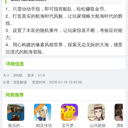
1、只需动动手指，即可指挥船队，轻松赚取金币。
2、打造真实的航海时代风貌，让玩家领略大航海时代的辉
煌。
3、设置了丰富的随机事件，让玩家惊喜不断，考验应对能
力。
4、用心构建的像素风格世界，探索无边无际的大海，感受
沉浸式的航海冒险。
详细信息
大小：36MB
版本：V1.0
分类：冒险解谜
更新时间：2026-01-19 12:43:06
同类推荐
最后的子弹
精灵传说
宝可梦大集结
山河旅探
黑暗