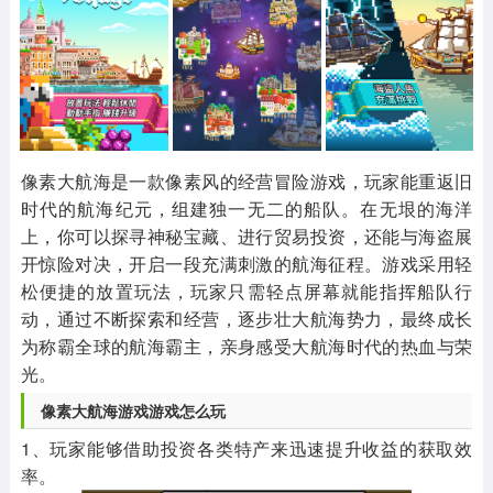
其他
游戏助手
MOD游戏
1654款应用
515款应用
1056款应用
像素大航海是一款像素风的经营冒险游戏，玩家能重返旧
时代的航海纪元，组建独一无二的船队。在无垠的海洋
上，你可以探寻神秘宝藏、进行贸易投资，还能与海盗展
开惊险对决，开启一段充满刺激的航海征程。游戏采用轻
松便捷的放置玩法，玩家只需轻点屏幕就能指挥船队行
动，通过不断探索和经营，逐步壮大航海势力，最终成长
为称霸全球的航海霸主，亲身感受大航海时代的热血与荣
光。
像素大航海游戏游戏怎么玩
1、玩家能够借助投资各类特产来迅速提升收益的获取效
率。