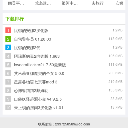
幽灵事务所
荒岛迷宫游戏
银河中的挤奶工游戏
去旅行
安
下载排行
1
忧郁的安娜2汉化版
1.2MB
2
自宅警备员 01.28.03
118.9MB
3
忧郁的安娜2代
1.2MB
4
阿瑞斯病毒2内购版 1.663
106.0MB
5
lovecraftlocker21.7.50最新版
111.6MB
6
艾米莉亚娜魔契的圣女 5.0.0
700.6MB
7
星露谷物语七宗罪mod 3
219.5MB
8
恐怖躲猫猫2戴姆勒
135.3MB
9
口袋妖怪起源心金 v4.9.2.5
38.3MB
10
未上锁的房间3汉化版 v1.01
13.7MB
联系邮箱：2337258589@qq.com