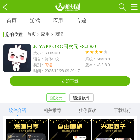
首页
游戏
应用
专题
游戏
应用
专题
首页
>
应用
> 阅读
您的位置：
角色扮演
射击枪战
策略塔防
3697款应用
JCYAPP:ORG囧次元 v8.3.8.0
1597款应用
1789款应用
大小：69.05MB
语言：简体中文
系统：Android
休闲益智
动作闯关
冒险解谜
类别：
阅读
版本：v8.3.8.0
时间：2025/10/28 09:39:17
13387款应用
2196款应用
3007款应用
立即下载
赛车竞速
卡牌对战
体育运动
囧次元
追漫软件
1072款应用
418款应用
568款应用
软件介绍
相关推荐
猜你喜欢
下载排行
音乐舞蹈
模拟经营
传奇手游
269款应用
2716款应用
515款应用