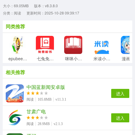
大小：69.05MB
版本：v8.3.8.0
分类：阅读
更新时间：2025-10-28 09:39:17
同类推荐
epubee电子书
七兔免费小说
咪咪小说阅读器
米读小说正版
漫
相关推荐
中国蓝新闻安卓版
进入
阅读
105.8MB
v11.3.1
甘肃广电
进入
阅读
28.9MB
v2.1.3