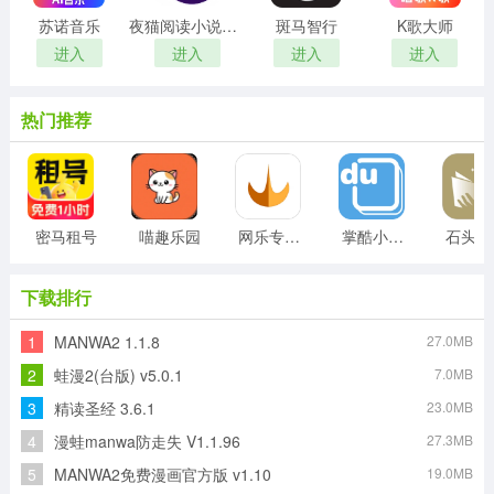
苏诺音乐
夜猫阅读小说软件
斑马智行
K歌大师
进入
进入
进入
进入
热门推荐
密马租号
喵趣乐园
网乐专车司机客户端安卓版
掌酷小说安卓版
石
下载排行
1
MANWA2 1.1.8
27.0MB
2
蛙漫2(台版) v5.0.1
7.0MB
3
精读圣经 3.6.1
23.0MB
4
漫蛙manwa防走失 V1.1.96
27.3MB
5
MANWA2免费漫画官方版 v1.10
19.0MB