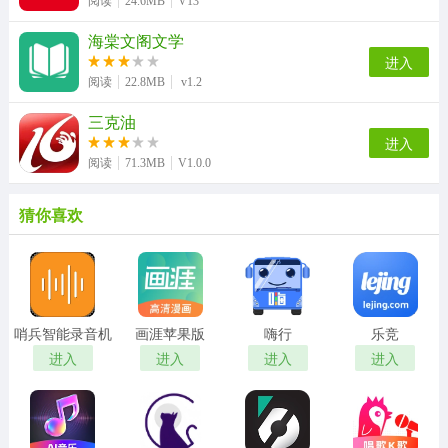
阅读
24.6MB
V13
海棠文阁文学
进入
阅读
22.8MB
v1.2
三克油
进入
阅读
71.3MB
V1.0.0
猜你喜欢
哨兵智能录音机
画涯苹果版
嗨行
乐竞
进入
进入
进入
进入