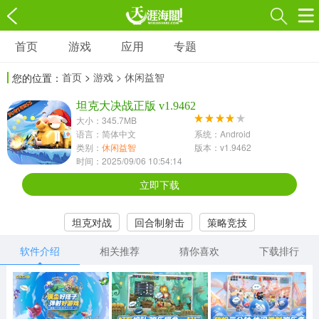
首页
游戏
应用
专题
游戏
应用
专题
首页
>
游戏
> 休闲益智
您的位置：
角色扮演
射击枪战
策略塔防
3697款应用
坦克大决战正版 v1.9462
1597款应用
1789款应用
大小：345.7MB
语言：简体中文
系统：Android
休闲益智
动作闯关
冒险解谜
类别：
休闲益智
版本：v1.9462
时间：2025/09/06 10:54:14
13387款应用
2196款应用
3007款应用
立即下载
赛车竞速
卡牌对战
体育运动
坦克对战
回合制射击
策略竞技
1072款应用
418款应用
568款应用
软件介绍
相关推荐
猜你喜欢
下载排行
音乐舞蹈
模拟经营
传奇手游
269款应用
2716款应用
515款应用