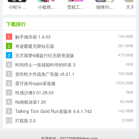
小蛇斗蜈蚣
小狐狸游戏
雪糕工厂游戏
猫咪钓鱼物语游戏
天天20
下载排行
1
触手储存箱 1.4.03
104.0MB
2
奇迹暖暖无限钻石版
281.0MB
3
无尽噩梦6捕盗行纪无限资源版
470.0MB
4
时间停止一按就能时停的怀表 3
0KB
5
贪吃蛇大作战免广告版 v5.21.1
730.0MB
6
蛋仔派对oppo渠道服
1024.0MB
7
性感沙滩3 01.28.03
0KB
8
tfs南航涂装1.30
62.0MB
9
Talking Tom Gold Run老版本 4.6.1.742
142.0MB
10
打屁股 2.0
2.0MB
联系邮箱：2337258589@qq.com