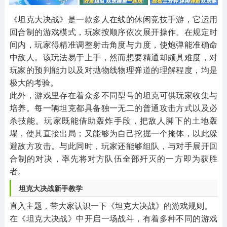
其他
游戏助手
MOD游戏
1654款应用
515款应用
1056款应用
《坦克大决战》是一款多人在线的休闲竞技手游，它运用
回合制的游戏模式，玩家按顺序依次展开操作。在规定时
间内，玩家得精准调整射击角度与力度，使炮弹能准确命
中敌人。该玩法易于上手，然而想要精通却颇具难度，对
玩家的预判能力以及对抛物线物理弹道的理解程度，均是
极大的考验。
此外，游戏里存在着众多不同型号的坦克可供玩家收集与
培养。每一辆坦克都具备独一无二的普通攻击方式以及必
杀技能。玩家既能借助轰炸手段，把敌人脚下的土地轰
塌，使其直接出局；又能够为自己挖掘一个掩体，以此躲
避敌方攻击。与此同时，玩家还能够组队，与对手展开回
合制的对决，率先将对方队伍全部歼灭的一方即为获胜
者。
坦克大决战新手教学
直入主题，带大家认识一下《坦克大决战》的游戏规则。
在《坦克大决战》中开启一场战斗，有着多种不同的游戏