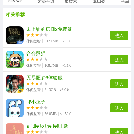
silly wisher最新版
穿越车流
蛋蛋大乱斗
登山赛车1老旧版
相关推荐
未上锁的房间2免费版
进入
休闲益智
317.1MB
v1.0.8
合合熊猫
进入
休闲益智
108.7MB
v1.1.0
无尽噩梦6体验服
进入
休闲益智
2.13GB
v3.0.0
耶小兔子
进入
休闲益智
56.0MB
v1.50.0
a little to the left正版
进入