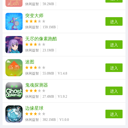
休闲益智
59.2MB
突变大师
进入
休闲益智
159.1MB
无尽的像素跑酷
进入
休闲益智
23.1MB
迷图
进入
休闲益智
55.0MB
V1.4.8
鬼魂探测器
进入
休闲益智
27.4MB
V1.9.2
边缘星球
进入
休闲益智
392.1MB
V1.0.0