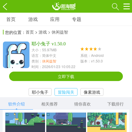
首页
游戏
应用
专题
游戏
应用
专题
首页
>
游戏
> 休闲益智
您的位置：
角色扮演
射击枪战
策略塔防
3697款应用
耶小兔子 v1.50.0
1597款应用
1789款应用
大小：55.97MB
语言：简体中文
系统：Android
休闲益智
动作闯关
冒险解谜
类别：
休闲益智
版本：v1.50.0
时间：2026/01/23 10:05:22
13387款应用
2196款应用
3007款应用
立即下载
赛车竞速
卡牌对战
体育运动
耶小兔子
冒险闯关
像素游戏
1072款应用
418款应用
568款应用
软件介绍
相关推荐
猜你喜欢
下载排行
音乐舞蹈
模拟经营
传奇手游
269款应用
2716款应用
515款应用