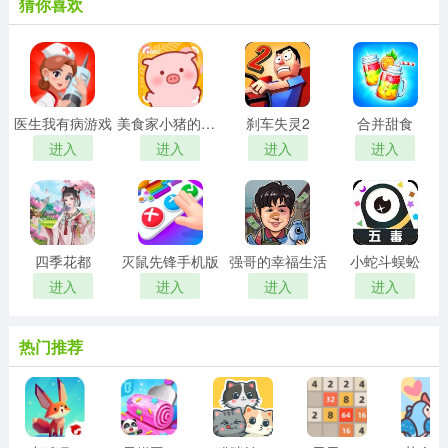
猜你喜欢
医生我有病游戏
美食家小猪的大冒险安卓版
刹车失灵2
合并甜食
进入
进入
进入
进入
四季花都
灭鼠先锋手机版
强哥的幸福生活
小蛇斗蜈蚣
进入
进入
进入
进入
热门推荐