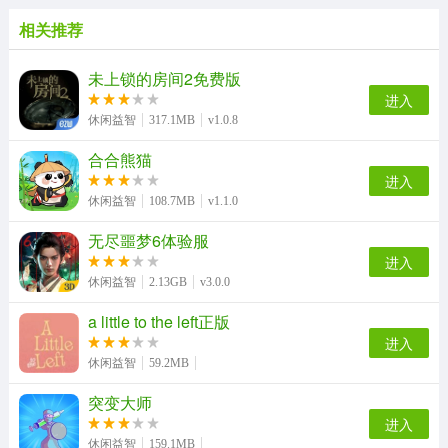
相关推荐
未上锁的房间2免费版
进入
休闲益智
317.1MB
v1.0.8
合合熊猫
进入
休闲益智
108.7MB
v1.1.0
无尽噩梦6体验服
进入
休闲益智
2.13GB
v3.0.0
a little to the left正版
进入
休闲益智
59.2MB
突变大师
进入
休闲益智
159.1MB