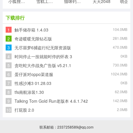
小狐狸游戏
雪糕工厂游戏
猫咪钓鱼物语游戏
天天2048
萌
下载排行
1
触手储存箱 1.4.03
104.0MB
2
奇迹暖暖无限钻石版
281.0MB
3
无尽噩梦6捕盗行纪无限资源版
470.0MB
4
时间停止一按就能时停的怀表 3
0KB
5
贪吃蛇大作战免广告版 v5.21.1
730.0MB
6
蛋仔派对oppo渠道服
1024.0MB
7
性感沙滩3 01.28.03
0KB
8
tfs南航涂装1.30
62.0MB
9
Talking Tom Gold Run老版本 4.6.1.742
142.0MB
10
打屁股 2.0
2.0MB
联系邮箱：2337258589@qq.com