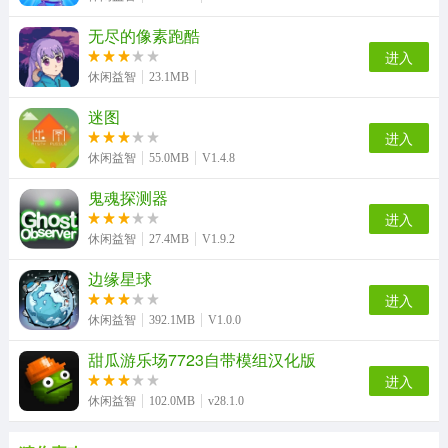
无尽的像素跑酷
进入
休闲益智
23.1MB
迷图
进入
休闲益智
55.0MB
V1.4.8
鬼魂探测器
进入
休闲益智
27.4MB
V1.9.2
边缘星球
进入
休闲益智
392.1MB
V1.0.0
甜瓜游乐场7723自带模组汉化版
进入
休闲益智
102.0MB
v28.1.0