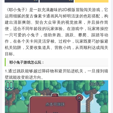
其他
游戏助手
MOD游戏
1654款应用
515款应用
1056款应用
《耶小兔子》是一款充满趣味的2D横版冒险闯关游戏，它
运用细腻的复古像素卡通画风与鲜明活泼的色彩搭配，构
建出清新爽朗、契合大众审美的视觉效果，并且操作简
便，适合不同年龄段的玩家体验。在游戏中，玩家将操控
一只可爱的小兔子，借助奔跑、跳跃、攀爬、踩踏等动
作，在各个关卡间灵活穿梭。过程中，玩家既要巧妙躲避
机关陷阱，又要收集道具、营救小鸡，从而顺利达成闯关
目标。
耶小兔子游戏怎么玩：
1.通过跳跃能够越过障碍物和避开陷进机关，一旦撞到墙
壁就能改变前进方向。