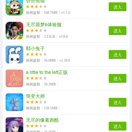
合合熊猫
进入
休闲益智
108.7MB
v1.1.0
无尽噩梦6体验服
进入
休闲益智
2.13GB
v3.0.0
耶小兔子
进入
休闲益智
56.0MB
v1.50.0
a little to the left正版
进入
休闲益智
59.2MB
突变大师
进入
休闲益智
159.1MB
无尽的像素跑酷
进入