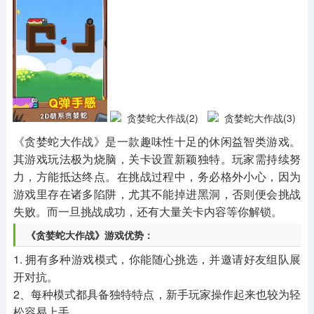
其他
游戏助手
MOD游戏
1654款应用
515款应用
1056款应用
《贪婪蛇大作战》是一款趣味性十足的休闲益智类游戏。
其游戏玩法极为烧脑，关卡设置新颖独特。玩家需持续努
力，方能抵达终点。在挑战过程中，务必格外小心，因为
游戏里存在诸多陷阱，尤其不能掉进黑洞，否则便会挑战
失败。而一旦挑战成功，还有大量关卡内容等你解锁。
《贪婪蛇大作战》游戏优势：
1. 拥有多种游戏模式，你能随心挑选，并邀请好友组队展
开对抗。
2、每种模式都具备独特特点，新手玩家操作起来也较为轻
松容易上手。