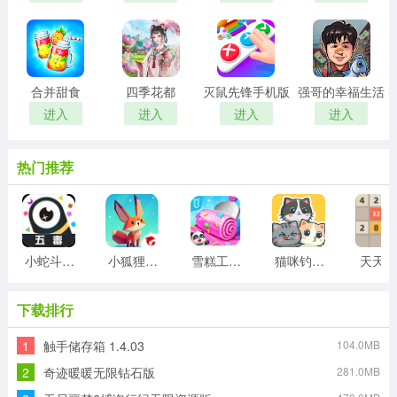
合并甜食
四季花都
灭鼠先锋手机版
强哥的幸福生活
进入
进入
进入
进入
热门推荐
小蛇斗蜈蚣
小狐狸游戏
雪糕工厂游戏
猫咪钓鱼物语游戏
天天20
下载排行
1
触手储存箱 1.4.03
104.0MB
2
奇迹暖暖无限钻石版
281.0MB