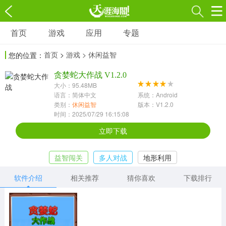
首页
游戏
应用
专题
游戏
应用
专题
首页
>
游戏
> 休闲益智
您的位置：
角色扮演
射击枪战
策略塔防
3697款应用
贪婪蛇大作战 V1.2.0
1597款应用
1789款应用
大小：95.48MB
语言：简体中文
系统：Android
休闲益智
动作闯关
冒险解谜
类别：
休闲益智
版本：V1.2.0
时间：2025/07/29 16:15:08
13387款应用
2196款应用
3007款应用
立即下载
赛车竞速
卡牌对战
体育运动
益智闯关
多人对战
地形利用
1072款应用
418款应用
568款应用
软件介绍
相关推荐
猜你喜欢
下载排行
音乐舞蹈
模拟经营
传奇手游
269款应用
2716款应用
515款应用