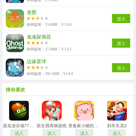
休闲益智
23.1MB
迷图
进入
休闲益智
55.0MB
V1.4.8
鬼魂探测器
进入
休闲益智
27.4MB
V1.9.2
边缘星球
进入
休闲益智
392.1MB
V1.0.0
猜你喜欢
甜瓜游乐场7723自带模组汉化版
医生我有病游戏
美食家小猪的大冒险安卓版
刹车失灵2
进入
进入
进入
进入