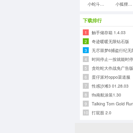
小蛇斗蜈蚣
小狐狸游戏
下载排行
1
触手储存箱 1.4.03
2
奇迹暖暖无限钻石版
3
无尽噩梦6捕盗行纪无
4
时间停止一按就能时停
5
贪吃蛇大作战免广告版 v5
6
蛋仔派对oppo渠道服
7
性感沙滩3 01.28.03
8
tfs南航涂装1.30
9
Talking Tom Gold R
10
打屁股 2.0