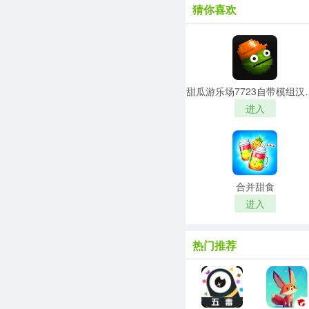
猜你喜欢
甜瓜游乐场77
进入
合并甜食
进入
热门推荐