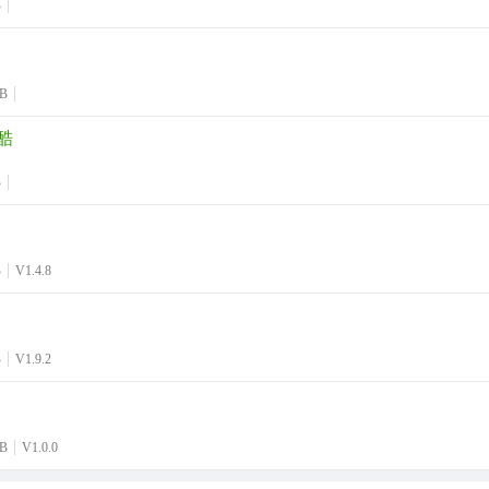
B
MB
酷
B
B
V1.4.8
B
V1.9.2
MB
V1.0.0