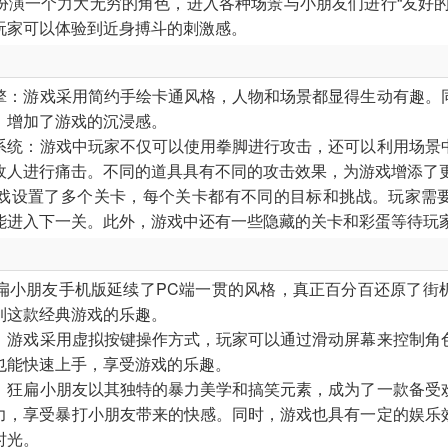
扮演一个力大无穷的角色，进入各种场景与小朋友们进行“友好的
游戏助手
玩家可以体验到近身搏斗的刺激感。
515款应用
引擎‌：游戏采用简约手绘卡通风格，人物和场景都显得生动有趣。
，增加了游戏的沉浸感。
具系统‌：游戏中玩家不仅可以使用拳脚进行攻击，还可以利用场景
敌人进行痛击。不同的道具具有不同的攻击效果，为游戏增添了
：游戏设置了多个关卡，每个关卡都有不同的目标和挑战。玩家需
能进入下一关。此外，游戏中还有一些隐藏的关卡和彩蛋等待玩
：狂扁小朋友手机版延续了PC端一贯的风格，真正百分百还原了街
到这款经典游戏的乐趣。
式‌：游戏采用虚拟按键操作方式，玩家可以通过滑动屏幕来控制角
也能快速上手，享受游戏的乐趣。
果‌：狂扁小朋友以其独特的暴力美学和搞笑元素，成为了一款备受
力，享受暴打小朋友带来的快感。同时，游戏也具有一定的娱乐
时光。