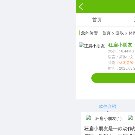
首页
游戏
首页
>
游戏
> 
您的位置：
角色扮演
狂扁小朋友
3697款应用
大小：18.44MB
语言：简体中文
休闲益智
类别：
休闲益智
时间：2025/08/29
13387款应用
赛车竞速
1072款应用
软件介绍
音乐舞蹈
269款应用
狂扁小朋友是一款动作