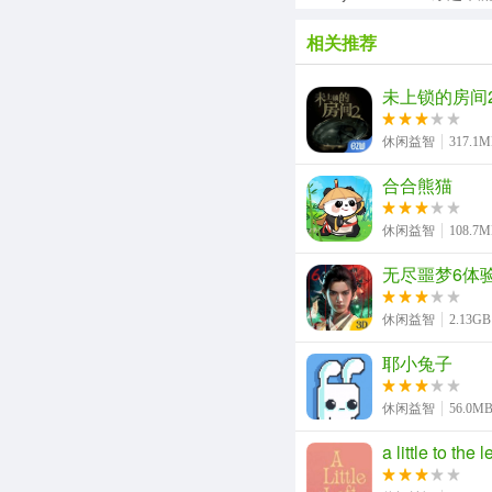
相关推荐
未上锁的房间
休闲益智
317.1
合合熊猫
休闲益智
108.7
无尽噩梦6体
休闲益智
2.13GB
耶小兔子
休闲益智
56.0M
a little to the