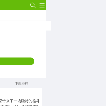
专题
策略塔防
1789款应用
冒险解谜
3007款应用
体育运动
568款应用
下载排行
传奇手游
515款应用
家带来了一场独特的格斗