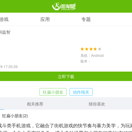
游戏
应用
专题
应用
休闲益智
射击枪战
1597款应用
系统：Android
动作闯关
版本：
 17:35:39
2196款应用
立即下载
卡牌对战
狂扁小朋友
动作闯关
418款应用
相关推荐
猜你喜欢
模拟经营
2716款应用
战斗类手机游戏，它融合了街机游戏的快节奏与暴力美学，为玩