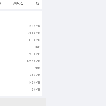
艺术拼图游戏
来玩合体鸭
隐藏的家伙中文版
甜甜圈消消乐
104.0MB
281.0MB
470.0MB
0KB
730.0MB
1024.0MB
0KB
62.0MB
142.0MB
2.0MB