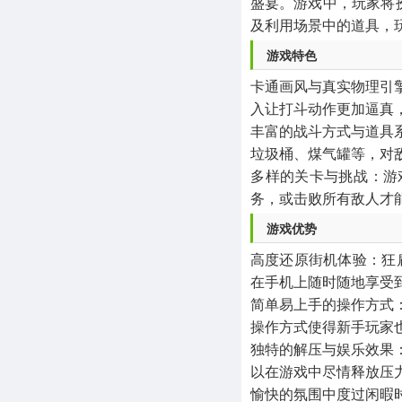
盛宴。游戏中，玩家将
其他
及利用场景中的道具，
1654款应用
‌游戏特色‌
‌卡通画风与真实物理
入让打斗动作更加逼真
‌丰富的战斗方式与道
垃圾桶、煤气罐等，对
‌多样的关卡与挑战‌
务，或击败所有敌人才
‌游戏优势‌
‌高度还原街机体验‌
在手机上随时随地享受
‌简单易上手的操作方
操作方式使得新手玩家
‌独特的解压与娱乐效
以在游戏中尽情释放压
愉快的氛围中度过闲暇