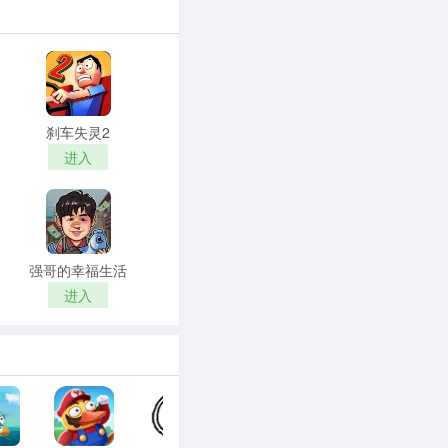
刹车失灵2
进入
强哥的幸福生活
进入