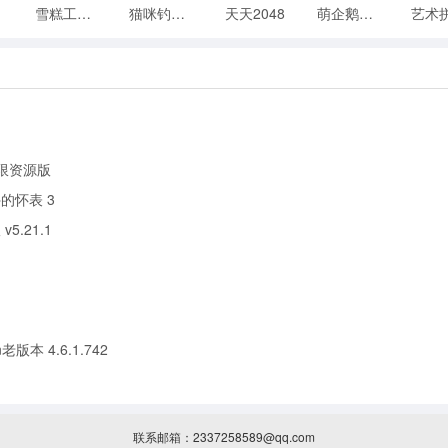
雪糕工厂游戏
猫咪钓鱼物语游戏
天天2048
萌企鹅乐园中文版
限资源版
的怀表 3
.21.1
un老版本 4.6.1.742
联系邮箱：2337258589@qq.com