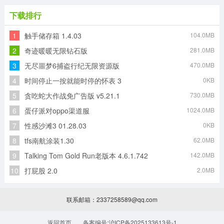
下载排行
1
触手储存箱 1.4.03
104.0MB
2
奇迹暖暖无限钻石版
281.0MB
3
无尽噩梦6捕盗行纪无限资源版
470.0MB
4
时间停止一按就能时停的怀表 3
0KB
5
贪吃蛇大作战免广告版 v5.21.1
730.0MB
6
蛋仔派对oppo渠道服
1024.0MB
7
性感沙滩3 01.28.03
0KB
8
tfs南航涂装1.30
62.0MB
9
Talking Tom Gold Run老版本 4.6.1.742
142.0MB
10
打屁股 2.0
2.0MB
联系邮箱：2337258589@qq.com
返回首页
备案编号:沪ICP备2025133613号-1