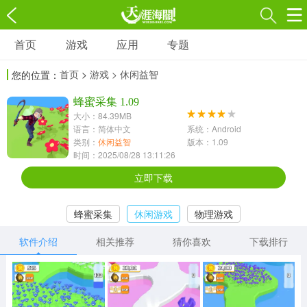
首页
游戏
应用
专题
游戏
应用
专题
首页
>
游戏
> 休闲益智
您的位置：
角色扮演
射击枪战
策略塔防
3697款应用
蜂蜜采集 1.09
1597款应用
1789款应用
大小：84.39MB
语言：简体中文
系统：Android
休闲益智
动作闯关
冒险解谜
类别：
休闲益智
版本：1.09
时间：2025/08/28 13:11:26
13387款应用
2196款应用
3007款应用
立即下载
赛车竞速
卡牌对战
体育运动
蜂蜜采集
休闲游戏
物理游戏
1072款应用
418款应用
568款应用
软件介绍
相关推荐
猜你喜欢
下载排行
音乐舞蹈
模拟经营
传奇手游
269款应用
2716款应用
515款应用