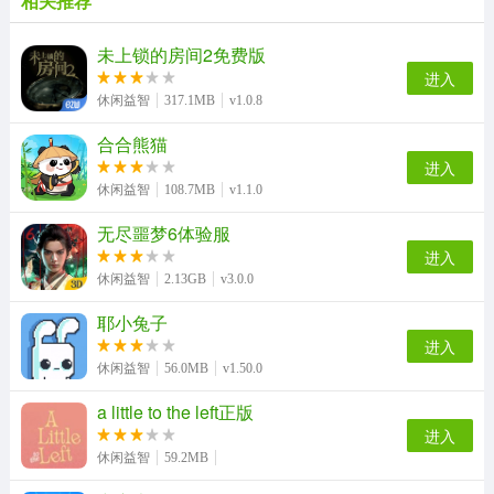
相关推荐
未上锁的房间2免费版
进入
休闲益智
317.1MB
v1.0.8
合合熊猫
进入
休闲益智
108.7MB
v1.1.0
无尽噩梦6体验服
进入
休闲益智
2.13GB
v3.0.0
耶小兔子
进入
休闲益智
56.0MB
v1.50.0
a little to the left正版
进入
休闲益智
59.2MB