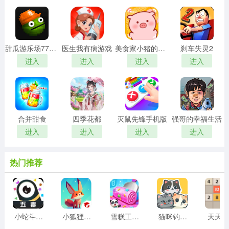
甜瓜游乐场7723自带模组汉化版
医生我有病游戏
美食家小猪的大冒险安卓版
刹车失灵2
进入
进入
进入
进入
合并甜食
四季花都
灭鼠先锋手机版
强哥的幸福生活
进入
进入
进入
进入
热门推荐
小蛇斗蜈蚣
小狐狸游戏
雪糕工厂游戏
猫咪钓鱼物语游戏
天天20