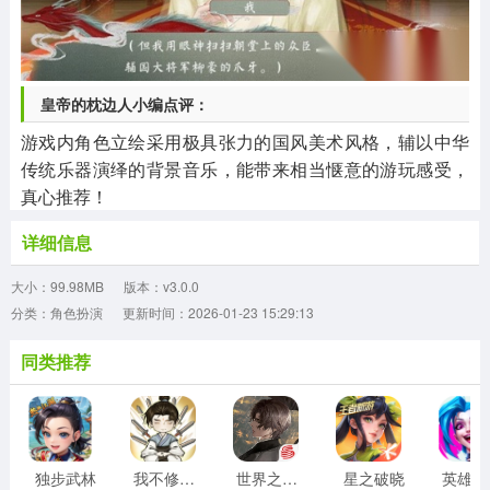
皇帝的枕边人小编点评：
游戏内角色立绘采用极具张力的国风美术风格，辅以中华
传统乐器演绎的背景音乐，能带来相当惬意的游玩感受，
真心推荐！
详细信息
大小：99.98MB
版本：v3.0.0
分类：角色扮演
更新时间：2026-01-23 15:29:13
同类推荐
独步武林
我不修仙只练剑
世界之外官服
星之破晓
英