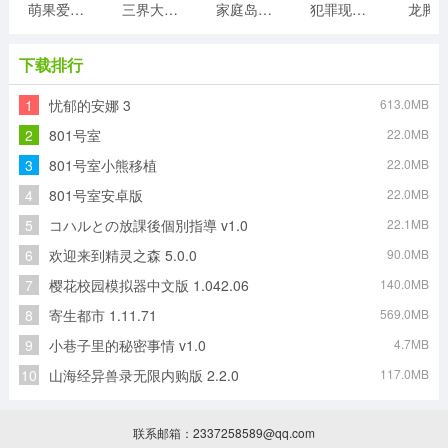
萌果爱消除游戏
三界大陆手机版
家庭岛中文版
犯罪现场清洁工
龙腾
下载排行
1
忧郁的安娜 3
613.0MB
2
801号室
22.0MB
3
801号室小熊移植
22.0MB
4
801号室安卓版
22.0MB
5
コハルとの放課後個別指導 v1.0
22.1MB
6
欢迎来到精灵之森 5.0.0
90.0MB
7
樱花校园模拟器中文版 1.042.06
140.0MB
8
寄生都市 1.11.71
569.0MB
9
小巷子里的秘密事情 v1.0
4.7MB
10
山海经异兽录无限内购版 2.2.0
117.0MB
联系邮箱：2337258589@qq.com