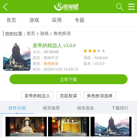
首页
游戏
应用
专题
游戏
应用
专题
首页
>
游戏
> 角色扮演
您的位置：
角色扮演
射击枪战
策略塔防
3697款应用
皇帝的枕边人 v3.0.0
1597款应用
1789款应用
大小：99.98MB
语言：简体中文
系统：Android
休闲益智
动作闯关
冒险解谜
类别：
角色扮演
版本：v3.0.0
时间：2026/01/23 15:29:13
13387款应用
2196款应用
3007款应用
立即下载
赛车竞速
卡牌对战
体育运动
皇帝的枕边人
宫廷权谋
角色扮演选择
1072款应用
418款应用
568款应用
软件介绍
相关推荐
猜你喜欢
下载排行
音乐舞蹈
模拟经营
传奇手游
269款应用
2716款应用
515款应用