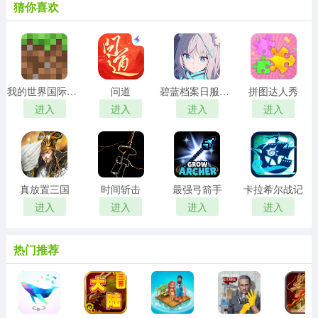
猜你喜欢
我的世界国际服手机版
问道
碧蓝档案日服正版
拼图达人秀
进入
进入
进入
进入
真放置三国
时间斩击
最强弓箭手
卡拉希尔战记
进入
进入
进入
进入
热门推荐