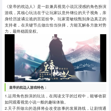
其他
游戏助手
MOD游戏
《皇帝的枕边人》是一款兼具视觉小说沉浸感的角色扮演
1654款应用
515款应用
1056款应用
游戏，其核心玩法在于让玩家以意外继位的天子视角，亲
身经历波谲云诡的宫廷纷争。玩家需敏锐甄别身边真正的
支持者，在关键节点做出恰当抉择，方能瓦解各方敌对势
力，最终稳固皇权。
皇帝的枕边人游戏特色：
1.运用角色扮演的玩法，在阅读文字的过程中，能够收获
如同观看视觉小说一般的趣味体验。
2.天子所做出的选择将会改变故事的发展路线，让剧情通