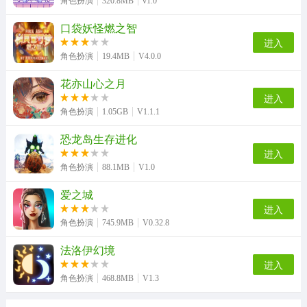
角色扮演
320.8MB
v1.0
口袋妖怪燃之智
进入
角色扮演
19.4MB
V4.0.0
花亦山心之月
进入
角色扮演
1.05GB
V1.1.1
恐龙岛生存进化
进入
角色扮演
88.1MB
V1.0
爱之城
进入
角色扮演
745.9MB
V0.32.8
法洛伊幻境
进入
角色扮演
468.8MB
V1.3