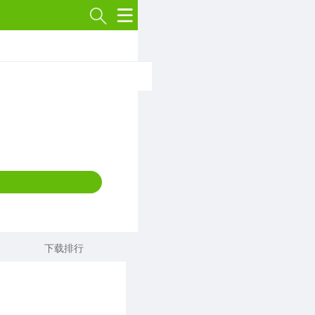
专题
策略塔防
1789款应用
冒险解谜
3007款应用
体育运动
568款应用
下载排行
传奇手游
515款应用