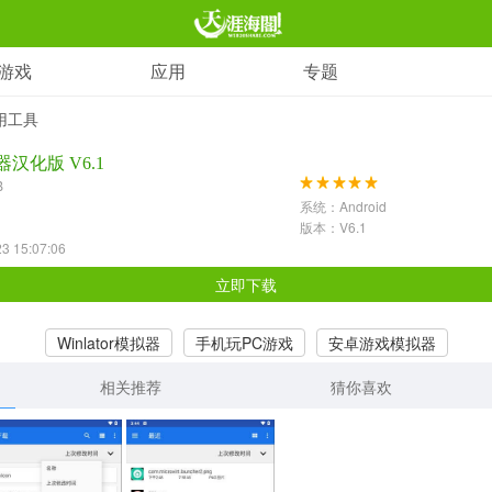
游戏
应用
专题
应用
实用工具
射击枪战
拟器汉化版 V6.1
1597款应用
B
系统：Android
动作闯关
版本：V6.1
 15:07:06
2196款应用
立即下载
卡牌对战
Winlator模拟器
手机玩PC游戏
安卓游戏模拟器
418款应用
相关推荐
猜你喜欢
模拟经营
2716款应用