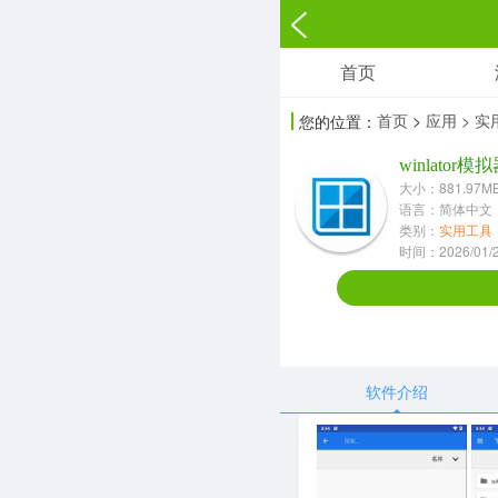
首页
游戏
首页
>
应用
> 
您的位置：
角色扮演
winlator模
3697款应用
大小：881.97M
语言：简体中文
休闲益智
类别：
实用工具
时间：2026/01/23
13387款应用
赛车竞速
1072款应用
软件介绍
音乐舞蹈
269款应用