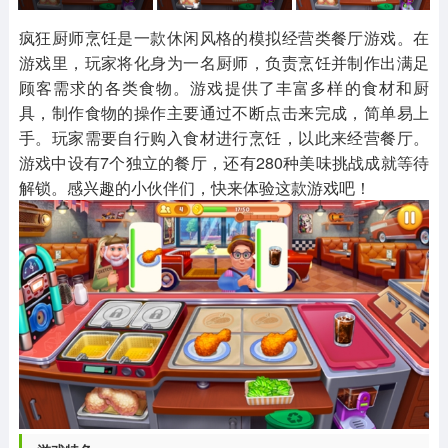
其他
游戏助手
MOD游戏
1654款应用
515款应用
1056款应用
疯狂厨师烹饪是一款休闲风格的模拟经营类餐厅游戏。在
游戏里，玩家将化身为一名厨师，负责烹饪并制作出满足
顾客需求的各类食物。游戏提供了丰富多样的食材和厨
具，制作食物的操作主要通过不断点击来完成，简单易上
手。玩家需要自行购入食材进行烹饪，以此来经营餐厅。
游戏中设有7个独立的餐厅，还有280种美味挑战成就等待
解锁。感兴趣的小伙伴们，快来体验这款游戏吧！