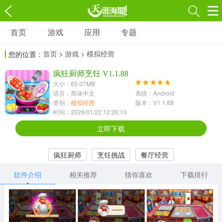
首页
游戏
应用
专题
游戏
应用
专题
首页
>
游戏
> 模拟经营
您的位置：
角色扮演
射击枪战
策略塔防
3697款应用
疯狂厨师烹饪 V1.1.88
1597款应用
1789款应用
大小：65.07MB
语言：简体中文
系统：Android
休闲益智
动作闯关
冒险解谜
类别：
模拟经营
版本：V1.1.88
时间：2026/01/22 12:26:10
13387款应用
2196款应用
3007款应用
立即下载
赛车竞速
卡牌对战
体育运动
疯狂厨师
烹饪挑战
餐厅经营
1072款应用
418款应用
568款应用
软件介绍
相关推荐
猜你喜欢
下载排行
音乐舞蹈
模拟经营
传奇手游
269款应用
2716款应用
515款应用