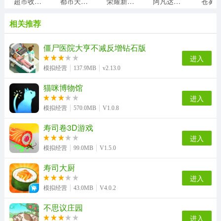
超市收银员
都市天际线
荣耀新三国
阿凡达世界正版
苍雾
相关推荐
僵尸医院大亨不减反增钻石版
进入
模拟经营
137.9MB
v2.13.0
猫咪博物馆
进入
模拟经营
570.0MB
V1.0.8
寿司卷3D游戏
进入
模拟经营
99.0MB
V1.5.0
寿司大厨
进入
模拟经营
43.0MB
V4.0.2
不思议庄园
进入