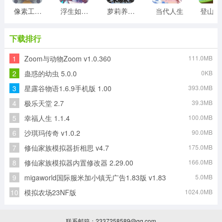
像素工厂模组最新版
浮生如梦亦如烟游戏版
萝莉养成计划
当代人生
登
下载排行
1
Zoom与动物Zoom v1.0.360
111.0MB
2
蛊惑的幼虫 5.0.0
0KB
3
星露谷物语1.6.9手机版 1.00
393.0MB
4
极乐天堂 2.7
39.3MB
5
幸福人生 1.1.4
100.0MB
6
沙琪玛传奇 v1.0.2
90.0MB
7
修仙家族模拟器折相思 v4.7
175.0MB
8
修仙家族模拟器内置修改器 2.29.00
166.0MB
9
migaworld国际服米加小镇无广告1.83版 v1.83
5.0MB
10
模拟农场23NF版
1024.0MB
联系邮箱：2337258589@qq.com