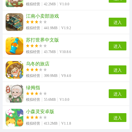
模拟经营
42.2MB
V1.0.0
江南小卖部游戏
进入
模拟经营
441.9MB
V1.9.2
苏打世界中文版
进入
模拟经营
43.7MB
V10.8.6
乌冬的旅店
进入
模拟经营
399.9MB
V9.4.0
绿拇指
进入
模拟经营
55.6MB
V1.0.0
小森灵安卓版
进入
模拟经营
413.2MB
V1.1.8